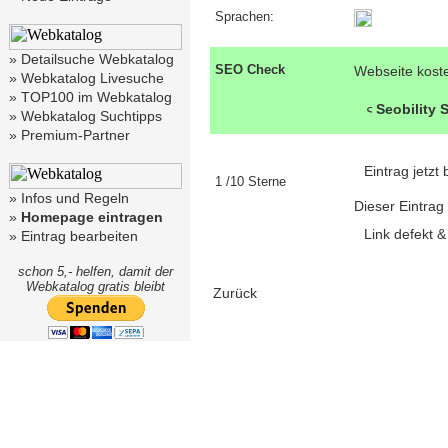
Sprachen:
»
Detailsuche Webkatalog
SEO Check
Webseite kost
»
Webkatalog Livesuche
»
TOP100 im Webkatalog
Seobility
»
Webkatalog Suchtipps
»
Premium-Partner
Eintrag jetz
1 /10 Sterne
»
Infos und Regeln
Dieser Eintrag
»
Homepage eintragen
Link defekt 
»
Eintrag bearbeiten
schon 5,- helfen, damit der
Webkatalog gratis bleibt
Zurück