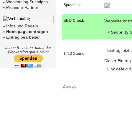
»
Webkatalog Suchtipps
Sprachen:
»
Premium-Partner
SEO Check
Webseite kost
»
Infos und Regeln
»
Homepage eintragen
Seobility
»
Eintrag bearbeiten
schon 5,- helfen, damit der
Eintrag jetz
Webkatalog gratis bleibt
1 /10 Sterne
Dieser Eintrag
Link defekt 
Zurück