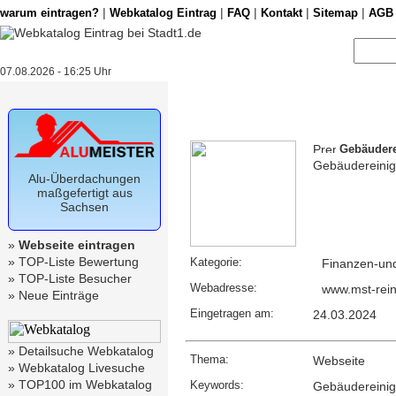
|
|
|
|
|
warum eintragen?
Webkatalog Eintrag
FAQ
Kontakt
Sitemap
AGB
07.08.2026 - 16:25 Uhr
Gebäudere
Gebäudereinig
Alu-Überdachungen
maßgefertigt aus
Sachsen
»
Webseite eintragen
»
TOP-Liste Bewertung
Kategorie:
Finanzen-und-
»
TOP-Liste Besucher
Webadresse:
www.mst-rein
»
Neue Einträge
Eingetragen am:
24.03.2024
»
Detailsuche Webkatalog
Thema:
Webseite
»
Webkatalog Livesuche
»
TOP100 im Webkatalog
Keywords:
Gebäudereinig