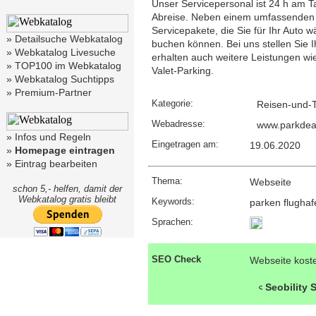
Unser Servicepersonal ist 24 h am T
Abreise. Neben einem umfassenden P
Servicepakete, die Sie für Ihr Auto
»
Detailsuche Webkatalog
buchen können. Bei uns stellen Sie I
»
Webkatalog Livesuche
erhalten auch weitere Leistungen wi
»
TOP100 im Webkatalog
Valet-Parking.
»
Webkatalog Suchtipps
»
Premium-Partner
Kategorie:
Reisen-und-T
Webadresse:
www.parkdea
»
Infos und Regeln
Eingetragen am:
19.06.2020
»
Homepage eintragen
»
Eintrag bearbeiten
Thema:
Webseite
schon 5,- helfen, damit der
Webkatalog gratis bleibt
Keywords:
parken flughafe
Sprachen:
SEO Check
Webseite kost
Seobility