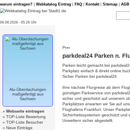
|
|
|
|
|
warum eintragen?
Webkatalog Eintrag
FAQ
Kontakt
Sitemap
AGB
06.08.2026 - 05:26 Uhr
parkdeal24 Parken n. Fl
Parken leicht gemacht bei parkdeal2
Parkplatz einfach & direkt online bu
Sicher Parken bei parkdeal24
Ihre nächste Flurgreise ab dem Flug
Alu-Überdachungen
günstigen Parkservice von parkdeal2
maßgefertigt aus
sicher und geschützt auf unserem üb
Sachsen
Parkplätzen erwarten wir Sie auf un
Flughafens Frankfurt. Unser Parkplat
»
Webseite eintragen
Sicherheitssystemen geschützt und in
»
TOP-Liste Bewertung
Unwettern sicher abgestellt.
»
TOP-Liste Besucher
»
Neue Einträge