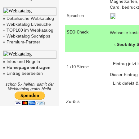
Magnetkarten, 
Card, bedruckt
Sprachen:
»
Detailsuche Webkatalog
»
Webkatalog Livesuche
»
TOP100 im Webkatalog
SEO Check
Webseite kost
»
Webkatalog Suchtipps
»
Premium-Partner
Seobility
»
Infos und Regeln
Eintrag jetz
1 /10 Sterne
»
Homepage eintragen
»
Eintrag bearbeiten
Dieser Eintrag
Link defekt 
schon 5,- helfen, damit der
Webkatalog gratis bleibt
Zurück