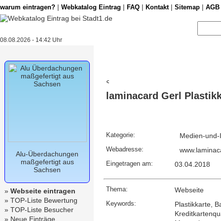
|
|
|
|
|
warum eintragen?
Webkatalog Eintrag
FAQ
Kontakt
Sitemap
AGB
08.08.2026 - 14:42 Uhr
laminacard Gerl Plastik
Kategorie:
Medien-und-I
Webadresse:
www.laminac
Alu-Überdachungen
maßgefertigt aus
Eingetragen am:
03.04.2018
Sachsen
Thema:
Webseite
»
Webseite eintragen
»
TOP-Liste Bewertung
Keywords:
Plastikkarte, 
»
TOP-Liste Besucher
Kreditkartenqu
»
Neue Einträge