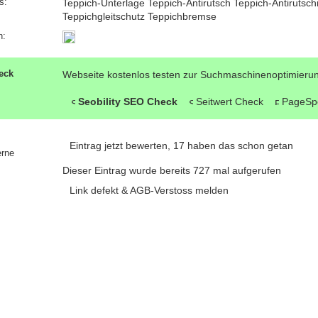
s:
Teppich-Unterlage Teppich-Antirutsch Teppich-Antirutsc
Teppichgleitschutz Teppichbremse
n:
eck
Webseite kostenlos testen zur Suchmaschinenoptimieru
Seobility SEO Check
Seitwert Check
PageSp
Eintrag jetzt bewerten, 17 haben das schon getan
erne
Dieser Eintrag wurde bereits 727 mal aufgerufen
Link defekt & AGB-Verstoss melden