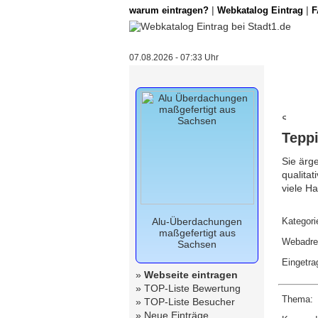
|
|
warum eintragen?
Webkatalog Eintrag
F
07.08.2026 - 07:33 Uhr
Teppi
Sie ärg
qualita
viele Ha
Alu-Überdachungen
Kategori
maßgefertigt aus
Webadre
Sachsen
Eingetra
»
Webseite eintragen
»
TOP-Liste Bewertung
Thema:
»
TOP-Liste Besucher
»
Neue Einträge