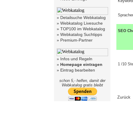
Keyword
Sprache
»
Detailsuche Webkatalog
»
Webkatalog Livesuche
»
TOP100 im Webkatalog
SEO Ch
»
Webkatalog Suchtipps
»
Premium-Partner
»
Infos und Regeln
1 /10 St
»
Homepage eintragen
»
Eintrag bearbeiten
schon 5,- helfen, damit der
Webkatalog gratis bleibt
Zurück