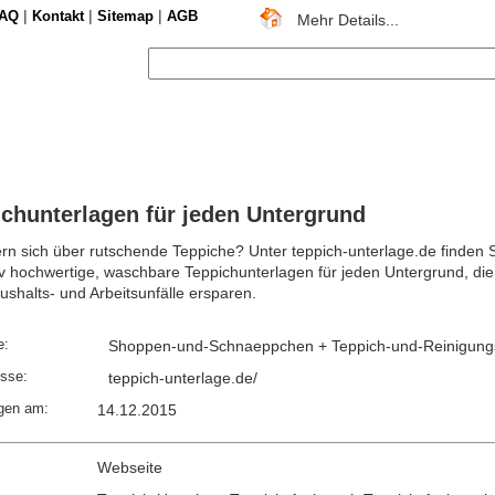
|
|
|
AQ
Kontakt
Sitemap
AGB
Mehr Details...
chunterlagen für jeden Untergrund
ern sich über rutschende Teppiche? Unter teppich-unterlage.de finden 
tiv hochwertige, waschbare Teppichunterlagen für jeden Untergrund, di
ushalts- und Arbeitsunfälle ersparen.
e:
Shoppen-und-Schnaeppchen + Teppich-und-Reinigungs
sse:
teppich-unterlage.de/
gen am:
14.12.2015
Webseite