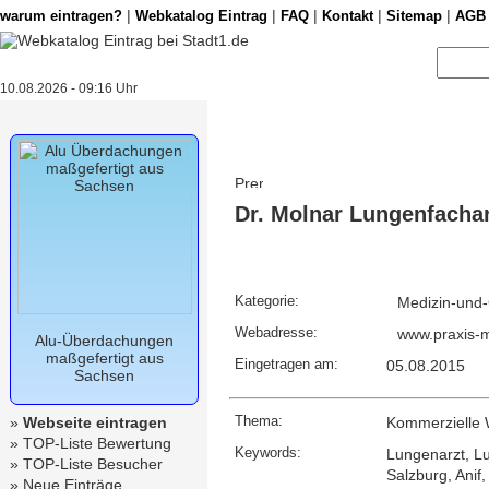
|
|
|
|
|
warum eintragen?
Webkatalog Eintrag
FAQ
Kontakt
Sitemap
AGB
10.08.2026 - 09:16 Uhr
Dr. Molnar Lungenfachar
Kategorie:
Medizin-und-
Webadresse:
www.praxis-m
Alu-Überdachungen
maßgefertigt aus
Eingetragen am:
05.08.2015
Sachsen
Thema:
»
Webseite eintragen
Kommerzielle 
»
TOP-Liste Bewertung
Keywords:
Lungenarzt, L
»
TOP-Liste Besucher
Salzburg, Anif
»
Neue Einträge