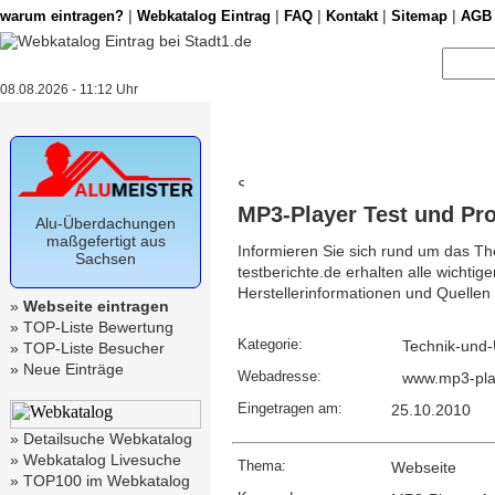
|
|
|
|
|
warum eintragen?
Webkatalog Eintrag
FAQ
Kontakt
Sitemap
AGB
08.08.2026 - 11:12 Uhr
MP3-Player Test und Pr
Alu-Überdachungen
maßgefertigt aus
Informieren Sie sich rund um das T
Sachsen
testberichte.de erhalten alle wichti
Herstellerinformationen und Quellen 
»
Webseite eintragen
»
TOP-Liste Bewertung
Kategorie:
Technik-und-
»
TOP-Liste Besucher
»
Neue Einträge
Webadresse:
www.mp3-play
Eingetragen am:
25.10.2010
»
Detailsuche Webkatalog
»
Webkatalog Livesuche
Thema:
Webseite
»
TOP100 im Webkatalog