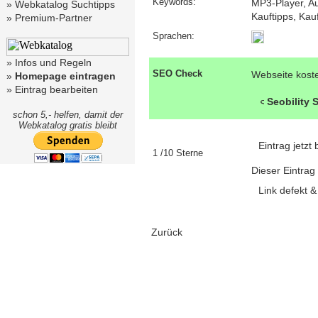
Keywords:
MP3-Player, Au
»
Webkatalog Suchtipps
Kauftipps, Kau
»
Premium-Partner
Sprachen:
»
Infos und Regeln
SEO Check
Webseite kost
»
Homepage eintragen
»
Eintrag bearbeiten
Seobility
schon 5,- helfen, damit der
Webkatalog gratis bleibt
Eintrag jetz
1 /10 Sterne
Dieser Eintrag
Link defekt 
Zurück