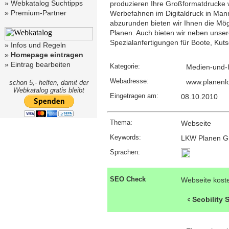
»
Webkatalog Suchtipps
produzieren Ihre Großformatdrucke
»
Premium-Partner
Werbefahnen im Digitaldruck in Ma
abzurunden bieten wir Ihnen die Mög
Planen. Auch bieten wir neben unse
Spezialanfertigungen für Boote, Kut
»
Infos und Regeln
»
Homepage eintragen
»
Eintrag bearbeiten
Kategorie:
Medien-und-I
Webadresse:
www.planenlor
schon 5,- helfen, damit der
Webkatalog gratis bleibt
Eingetragen am:
08.10.2010
Thema:
Webseite
Keywords:
LKW Planen Gr
Sprachen:
SEO Check
Webseite kost
Seobility