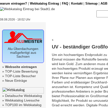
|
|
|
|
|
warum eintragen?
Webkatalog Eintrag
FAQ
Kontakt
Sitemap
AGB
08.08.2026 - 18:02 Uhr
UV - beständiger Großf
Alu-Überdachungen
maßgefertigt aus
Um ein hochwertiges Endprodukt zu e
Sachsen
Einmal müssen die Rohstoffe bereits
wird kein Gold. Zum anderen muss d
»
Webseite eintragen
ein hochwertiges Produkt erzeugt we
»
TOP-Liste Bewertung
werden keine vernünftigen Ergebniss
»
TOP-Liste Besucher
Ihrer Plane nur Planen aus eigener
»
Neue Einträge
Farben und erstklassiger Druckhard
anzusehen ist. Kompetenz und Quali
professionellen Anbieters in jeder B
»
Detailsuche Webkatalog
bietet Professionalität im Großforma
»
Webkatalog Livesuche
Möglichkeit, Ihr Produkt so umzuset
»
TOP100 im Webkatalog
Grad erreicht werden. Digitale Produk