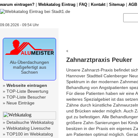
|
|
|
|
|
warum eintragen?
Webkatalog Eintrag
FAQ
Kontakt
Sitemap
AGB
09.08.2026 - 09:54 Uhr
Zahnarztpraxis Peuker
Alu-Überdachungen
maßgefertigt aus
Unsere Zahnarzt-Praxis befindet sic
Sachsen
Hannover Stadtteil Calenberger Neus
Spektrum in der modernen Zahnmediz
»
Webseite eintragen
Behandlung von Angstpatienten spezia
»
TOP-Liste Bewertung
Für diese Patienten haben wir eine A
»
TOP-Liste Besucher
weiteres Spezialgebiet ist das setz
»
Neue Einträge
Zähne durch künstliche Zahnwurzeln 
und Brücken wieder möglich. Auch Z
gut zu befestigen. Alle Behandlunge
»
Detailsuche Webkatalog
größere Zahn-Sanierungen bei Kinder
»
Webkatalog Livesuche
besitzen in der Praxis ein eigenes 
»
TOP100 im Webkatalog
am Patienten optimal möglich. Gera