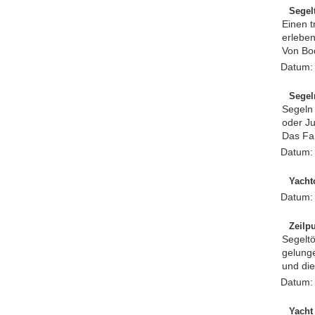
Segel
Einen t
erlebe
Von Bod
Datum
Segel
Segeln 
oder Ju
Das Fah
Datum
Yacht
Datum
Zeilp
Segeltö
gelunge
und die
Datum
Yacht