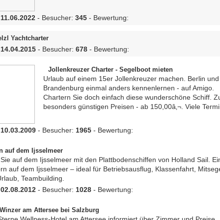
:
11.06.2022
- Besucher:
345
- Bewertung:
elzl Yachtcharter
:
14.04.2015
- Besucher:
678
- Bewertung:
Jollenkreuzer Charter - Segelboot mieten
Urlaub auf einem 15er Jollenkreuzer machen. Berlin und
Brandenburg einmal anders kennenlernen - auf Amigo.
Chartern Sie doch einfach diese wunderschöne Schiff. Z
besonders günstigen Preisen - ab 150,00â‚¬. Viele Termin
:
10.03.2009
- Besucher:
1965
- Bewertung:
n auf dem Ijsselmeer
Sie auf dem Ijsselmeer mit den Plattbodenschiffen von Holland Sail. Ei
rn auf dem Ijsselmeer – ideal für Betriebsausflug, Klassenfahrt, Mitseg
rlaub, Teambuilding.
:
02.08.2012
- Besucher:
1028
- Bewertung:
 Winzer am Attersee bei Salzburg
terne Wellness-Hotel am Attersee informiert über Zimmer und Preise,