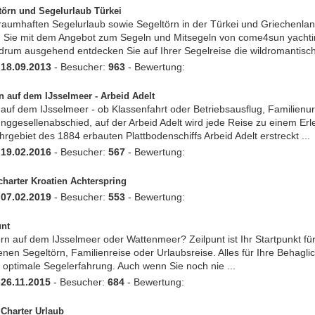
törn und Segelurlaub Türkei
raumhaften Segelurlaub sowie Segeltörn in der Türkei und Griechenla
n Sie mit dem Angebot zum Segeln und Mitsegeln von come4sun yachti
rum ausgehend entdecken Sie auf Ihrer Segelreise die wildromantische
:
18.09.2013
- Besucher:
963
- Bewertung:
n auf dem IJsselmeer - Arbeid Adelt
auf dem IJsselmeer - ob Klassenfahrt oder Betriebsausflug, Familienu
nggesellenabschied, auf der Arbeid Adelt wird jede Reise zu einem Erl
rgebiet des 1884 erbauten Plattbodenschiffs Arbeid Adelt erstreckt ...
:
19.02.2016
- Besucher:
567
- Bewertung:
charter Kroatien Achterspring
:
07.02.2019
- Besucher:
553
- Bewertung:
unt
rn auf dem IJsselmeer oder Wattenmeer? Zeilpunt ist Ihr Startpunkt fü
nen Segeltörn, Familienreise oder Urlaubsreise. Alles für Ihre Behaglic
 optimale Segelerfahrung. Auch wenn Sie noch nie ...
:
26.11.2015
- Besucher:
684
- Bewertung:
 Charter Urlaub