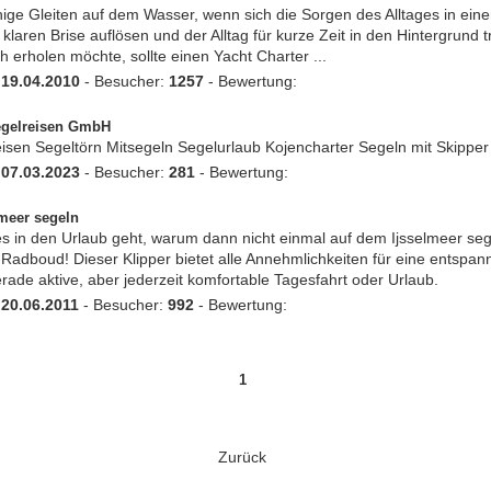
ige Gleiten auf dem Wasser, wenn sich die Sorgen des Alltages in eine
 klaren Brise auflösen und der Alltag für kurze Zeit in den Hintergrund tri
h erholen möchte, sollte einen Yacht Charter ...
:
19.04.2010
- Besucher:
1257
- Bewertung:
gelreisen GmbH
isen Segeltörn Mitsegeln Segelurlaub Kojencharter Segeln mit Skipper
:
07.03.2023
- Besucher:
281
- Bewertung:
lmeer segeln
 in den Urlaub geht, warum dann nicht einmal auf dem Ijsselmeer se
 Radboud! Dieser Klipper bietet alle Annehmlichkeiten für eine entspan
rade aktive, aber jederzeit komfortable Tagesfahrt oder Urlaub.
:
20.06.2011
- Besucher:
992
- Bewertung:
1
Zurück