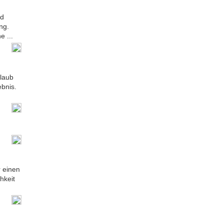
nd
ng.
 ...
rlaub
ebnis.
r einen
hkeit