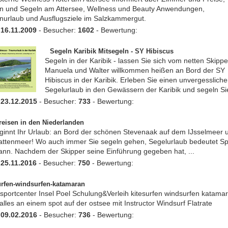
n und Segeln am Attersee, Wellness und Beauty Anwendungen,
nurlaub und Ausflugsziele im Salzkammergut.
:
16.11.2009
- Besucher:
1602
- Bewertung:
Segeln Karibik Mitsegeln - SY Hibiscus
Segeln in der Karibik - lassen Sie sich vom netten Skipp
Manuela und Walter willkommen heißen an Bord der SY
Hibiscus in der Karibik. Erleben Sie einen unvergesslich
Segelurlaub in den Gewässern der Karibik und segeln Sie
:
23.12.2015
- Besucher:
733
- Bewertung:
reisen in den Niederlanden
ginnt Ihr Urlaub: an Bord der schönen Stevenaak auf dem IJsselmeer 
ttenmeer! Wo auch immer Sie segeln gehen, Segelurlaub bedeutet Sp
nn. Nachdem der Skipper seine Einführung gegeben hat, ...
:
25.11.2016
- Besucher:
750
- Bewertung:
urfen-windsurfen-katamaran
portcenter Insel Poel Schulung&Verleih kitesurfen windsurfen katama
alles an einem spot auf der ostsee mit Instructor Windsurf Flatrate
:
09.02.2016
- Besucher:
736
- Bewertung: