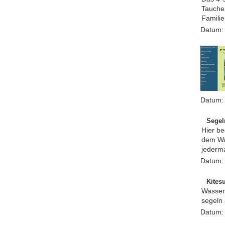
Tauche
Familie
Datum
Datum
Segel
Hier be
dem Wa
jederma
Datum
Kites
Wassers
segeln 
Datum