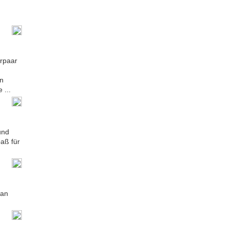
erpaar
en
 ...
und
aß für
ran