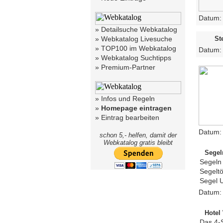
Datum
»
Detailsuche Webkatalog
»
Webkatalog Livesuche
St
»
TOP100 im Webkatalog
Datum
»
Webkatalog Suchtipps
»
Premium-Partner
»
Infos und Regeln
»
Homepage eintragen
»
Eintrag bearbeiten
Datum
schon 5,- helfen, damit der
Webkatalog gratis bleibt
Segel
Segeln 
Segeltö
Segel U
Datum
Hotel
Das 4-S