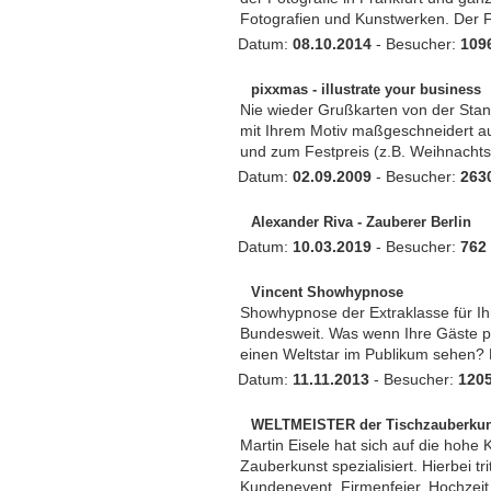
Fotografien und Kunstwerken. Der Fot
Datum:
08.10.2014
- Besucher:
109
pixxmas - illustrate your business
Nie wieder Grußkarten von der Stange
mit Ihrem Motiv maßgeschneidert auf
und zum Festpreis (z.B. Weihnachtsk
Datum:
02.09.2009
- Besucher:
263
Alexander Riva - Zauberer Berlin
Datum:
10.03.2019
- Besucher:
762
Vincent Showhypnose
Showhypnose der Extraklasse für Ihr
Bundesweit. Was wenn Ihre Gäste pl
einen Weltstar im Publikum sehen? E
Datum:
11.11.2013
- Besucher:
120
WELTMEISTER der Tischzauberkun
Martin Eisele hat sich auf die hohe
Zauberkunst spezialisiert. Hierbei tr
Kundenevent, Firmenfeier, Hochzeit