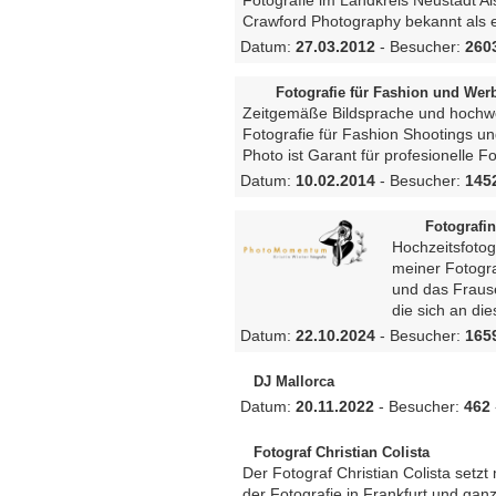
Fotografie im Landkreis Neustadt Ais
Crawford Photography bekannt als e
Datum:
27.03.2012
- Besucher:
260
Fotografie für Fashion und We
Zeitgemäße Bildsprache und hochw
Fotografie für Fashion Shootings 
Photo ist Garant für profesionelle Fo
Datum:
10.02.2014
- Besucher:
145
Fotografi
Hochzeitsfotog
meiner Fotogra
und das Frausei
die sich an di
Datum:
22.10.2024
- Besucher:
165
DJ Mallorca
Datum:
20.11.2022
- Besucher:
462
Fotograf Christian Colista
Der Fotograf Christian Colista setz
der Fotografie in Frankfurt und ga