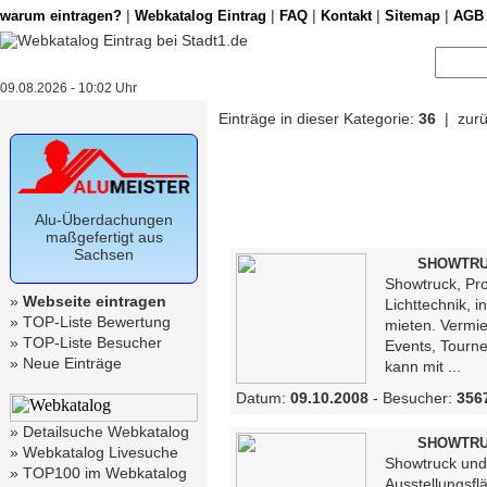
|
|
|
|
|
warum eintragen?
Webkatalog Eintrag
FAQ
Kontakt
Sitemap
AGB
09.08.2026 - 10:02 Uhr
Einträge in dieser Kategorie:
36
| zurü
Alu-Überdachungen
maßgefertigt aus
Sachsen
SHOWTRUC
Showtruck, Pro
»
Webseite eintragen
Lichttechnik, 
»
TOP-Liste Bewertung
mieten. Vermi
»
TOP-Liste Besucher
Events, Tourn
»
Neue Einträge
kann mit ...
Datum:
09.10.2008
- Besucher:
356
»
Detailsuche Webkatalog
SHOWTRUC
»
Webkatalog Livesuche
Showtruck und
»
TOP100 im Webkatalog
Ausstellungsflä