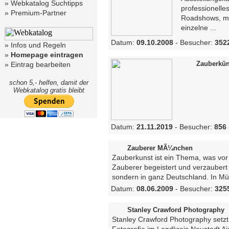
»
Webkatalog Suchtipps
professionelle
»
Premium-Partner
Roadshows, mo
einzelne ...
Datum:
09.10.2008
- Besucher:
352
»
Infos und Regeln
»
Homepage eintragen
Zauberkün
»
Eintrag bearbeiten
schon 5,- helfen, damit der
Webkatalog gratis bleibt
Datum:
21.11.2019
- Besucher:
856
Zauberer MÃ¼nchen
Zauberkunst ist ein Thema, was vor
Zauberer begeistert und verzaubert 
sondern in ganz Deutschland. In Mü
Datum:
08.06.2009
- Besucher:
325
Stanley Crawford Photography
Stanley Crawford Photography setzt