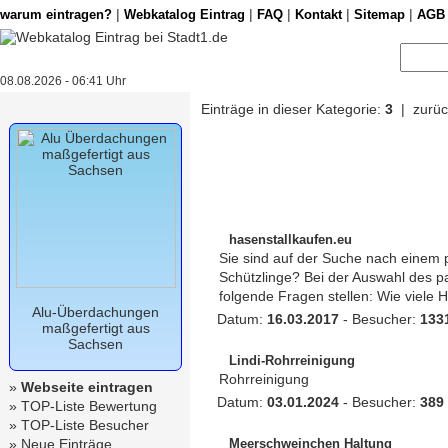
|
|
|
|
|
warum eintragen?
Webkatalog Eintrag
FAQ
Kontakt
Sitemap
AGB
08.08.2026 - 06:41 Uhr
Einträge in dieser Kategorie:
3
| zurüc
hasenstallkaufen.eu
Sie sind auf der Suche nach einem p
Schützlinge? Bei der Auswahl des 
folgende Fragen stellen: Wie viele 
Alu-Überdachungen
Datum:
16.03.2017
- Besucher:
133
maßgefertigt aus
Sachsen
Lindi-Rohrreinigung
Rohrreinigung
»
Webseite eintragen
Datum:
03.01.2024
- Besucher:
389
»
TOP-Liste Bewertung
»
TOP-Liste Besucher
»
Neue Einträge
Meerschweinchen Haltung