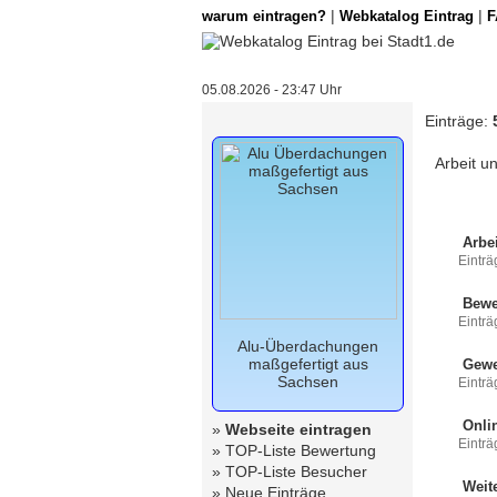
|
|
warum eintragen?
Webkatalog Eintrag
F
05.08.2026 - 23:47 Uhr
Einträge:
Arbeit u
Arbei
Einträ
Bewe
Einträ
Alu-Überdachungen
maßgefertigt aus
Gewe
Sachsen
Einträ
Onli
»
Webseite eintragen
Einträ
»
TOP-Liste Bewertung
»
TOP-Liste Besucher
Weite
»
Neue Einträge