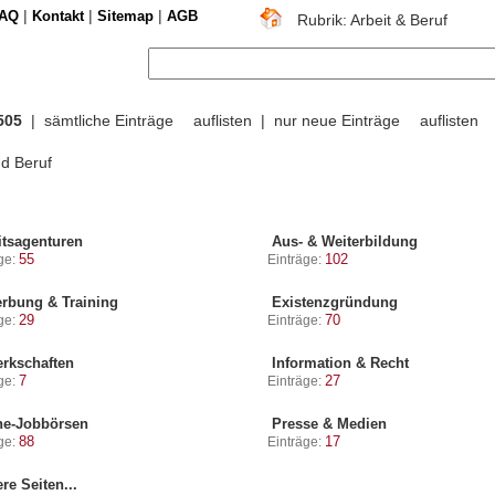
|
|
|
AQ
Kontakt
Sitemap
AGB
Rubrik: Arbeit & Beruf
505
| sämtliche Einträge
auflisten
| nur neue Einträge
auflisten
nd Beruf
tsagenturen
Aus- & Weiterbildung
55
102
ge:
Einträge:
rbung & Training
Existenzgründung
29
70
ge:
Einträge:
rkschaften
Information & Recht
7
27
ge:
Einträge:
ne-Jobbörsen
Presse & Medien
88
17
ge:
Einträge:
re Seiten...